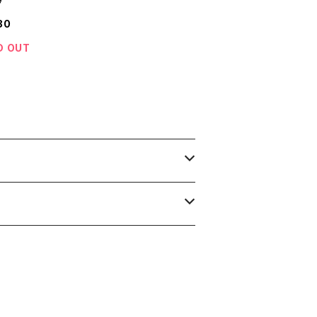
ク
80
D OUT