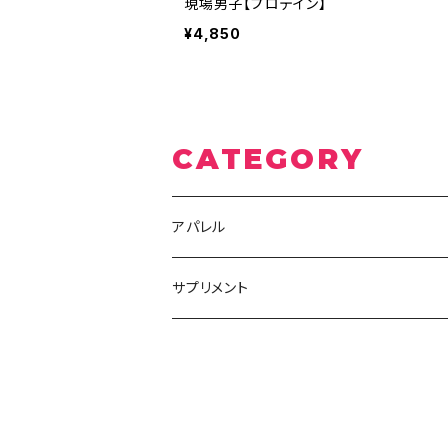
現場男子【プロテイン】
¥4,850
CATEGORY
アパレル
Tシャツ
サプリメント
ポロシャツ
水分補給
パーカー
ビタミン