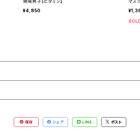
現場男子【ビタミン】
マス
¥4,850
¥1,3
SOL
保存
シェア
LINE
ポスト