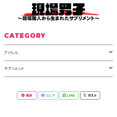
CATEGORY
アパレル
Tシャツ
サプリメント
ポロシャツ
水分補給
保存
シェア
LINE
ポスト
パーカー
ビタミン
その他
プロテイン